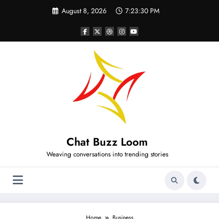
Skip
August 8, 2026
7:23:30 PM
to
content
Chat Buzz Loom
Weaving conversations into trending stories
Home
Business